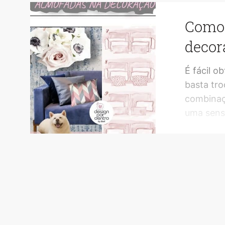
Como 
decor
É fácil o
basta tro
combinaç
uma sens
tantos m
texturas,
ambiente
confuso!