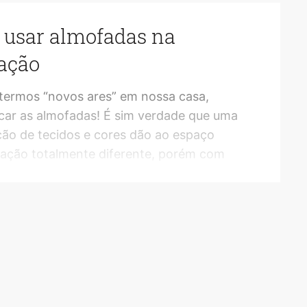
usar almofadas na
ação
btermos “novos ares” em nossa casa,
car as almofadas! É sim verdade que uma
ão de tecidos e cores dão ao espaço
ação totalmente diferente, porém com
odelos, tamanhos, estampas, cores e
 o processo de escolher a melhor para o
 que queremos decorar pode ficar