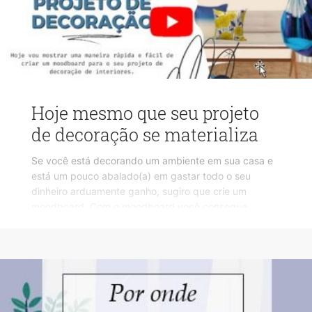
Hoje mesmo que seu projeto
de decoração se materializa
Se você está decorando um ambiente em sua casa e
está um pouco abalado(a) em gastar todo o seu
dinheiro arduamente ganho, sugiro que crie um
moodboard. Com o moodboard você consegue
simular os móveis no espaço, testar as combinações,
inserir objetos, etc. Você então fica mais confiante
sobre suas escolhas antes de gastar algum dinheiro.