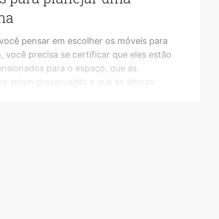
ha
 você pensar em escolher os móveis para
, você precisa se certificar que eles estão
nsionados para o espaço, que as
es sejam preservadas e que as alturas
linhadas! Se você não sabe isso não tem
,