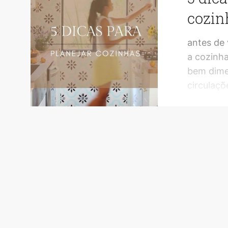
cozin
antes de
a cozinha
bem dime
circulaçõ
estejam a
problema