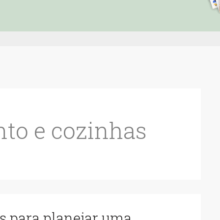
nto e cozinhas
as para planejar uma