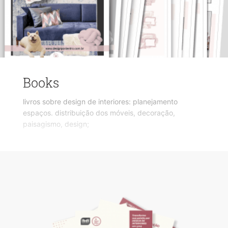
Books
livros sobre design de interiores: planejamento
espaços. distribuição dos móveis, decoração,
paisagismo, design;